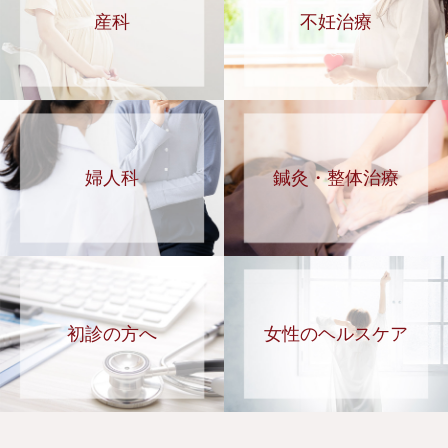
産科
不妊治療
婦人科
鍼灸・整体治療
初診の方へ
女性のヘルスケア